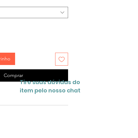
rinho
Comprar
Tire suas dúvidas do
item pelo nosso chat