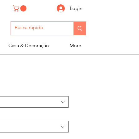
Login
Casa & Decoração
More