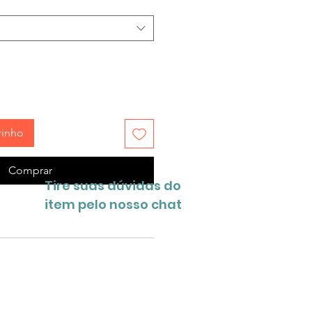
rinho
Comprar
Tire suas dúvidas do
item pelo nosso chat