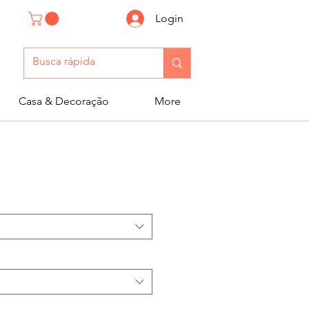
Login
Casa & Decoração
More