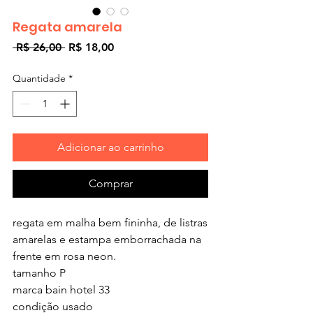
Regata amarela
Preço
Preço
 R$ 26,00 
R$ 18,00
normal
promocional
Quantidade
*
Adicionar ao carrinho
Comprar
regata em malha bem fininha, de listras
amarelas e estampa emborrachada na
frente em rosa neon.
tamanho
P
marca
bain hotel 33
condição
usado