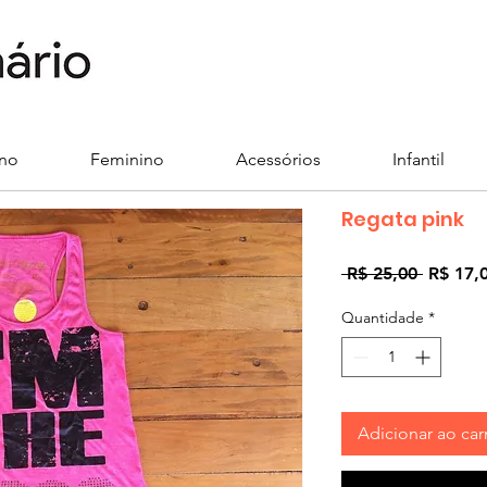
ino
Feminino
Acessórios
Infantil
Regata pink
Preço
 R$ 25,00 
R$ 17,
normal
Quantidade
*
Adicionar ao car