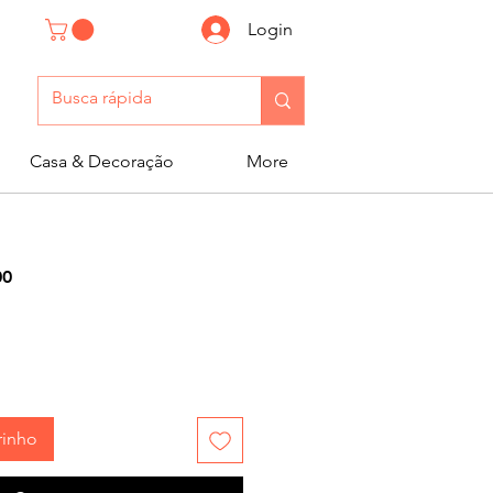
Login
Casa & Decoração
More
Preço
00
promocional
rinho