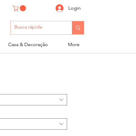
Login
Casa & Decoração
More