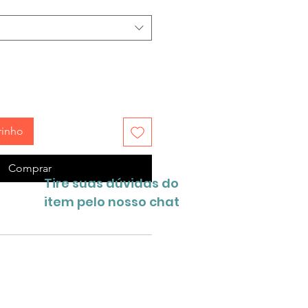
rinho
Comprar
Tire suas dúvidas do
item pelo nosso chat