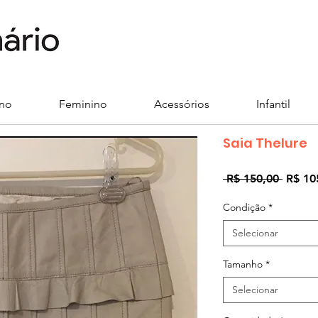
ino
Feminino
Acessórios
Infantil
Saia Thelure
Preço
 R$ 150,00 
R$ 10
norma
Condição
*
Selecionar
Tamanho
*
Selecionar