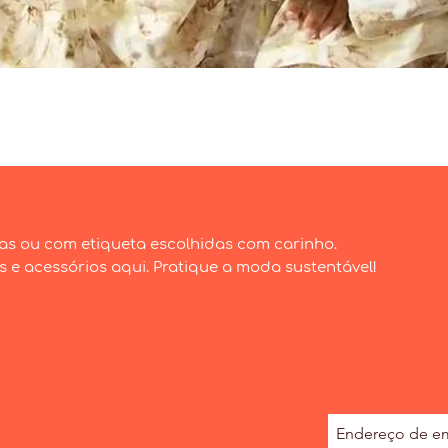
Visualização rápida
as ou com etiqueta escolhidas com carinho.
e acessórios aqui. Pratique a moda sustentável!