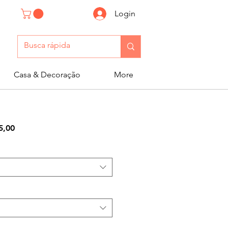
Login
Casa & Decoração
More
Preço
5,00
l
promocional