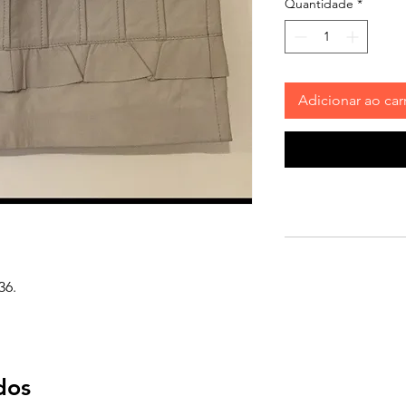
Quantidade
*
Adicionar ao car
36.
dos