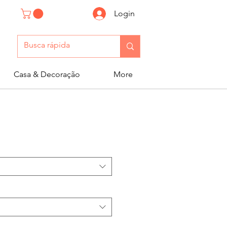
Login
Casa & Decoração
More