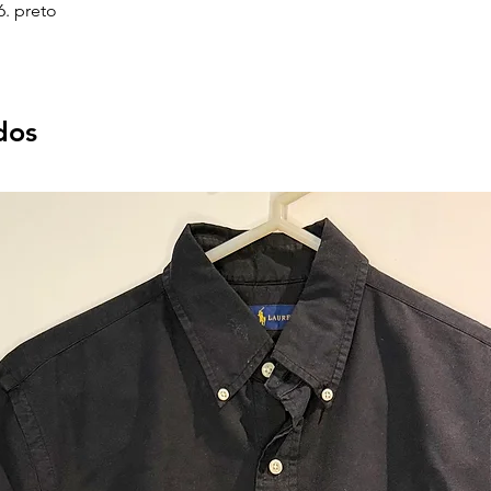
. preto
dos