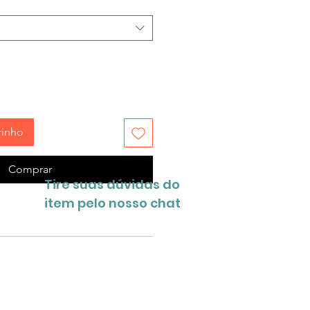
rinho
Comprar
Tire suas dúvidas do
item pelo nosso chat