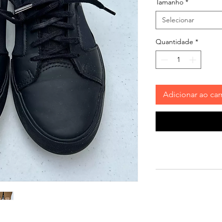
Tamanho
*
Selecionar
Quantidade
*
Adicionar ao car