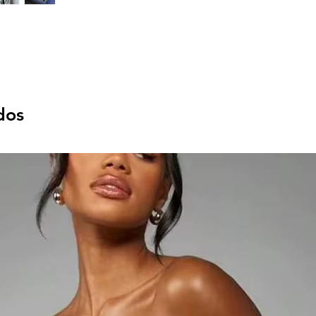
.
dos