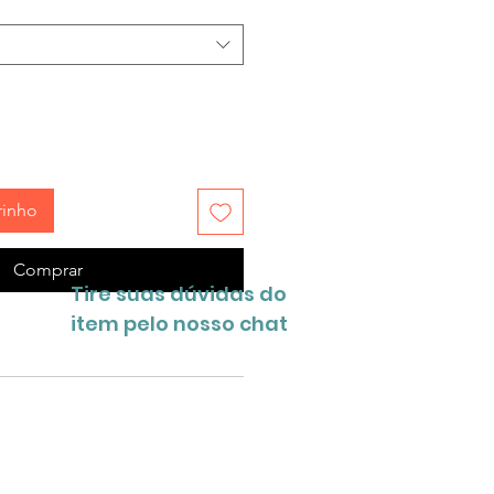
rinho
Comprar
Tire suas dúvidas do
item pelo nosso chat