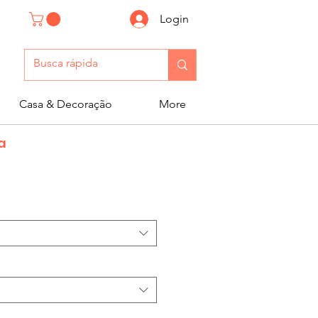
Login
Casa & Decoração
More
a