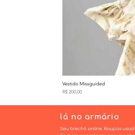
Vestido Missguided
Preço
R$ 200,00
lá
no armário
Seu brechó online. Roupas usad