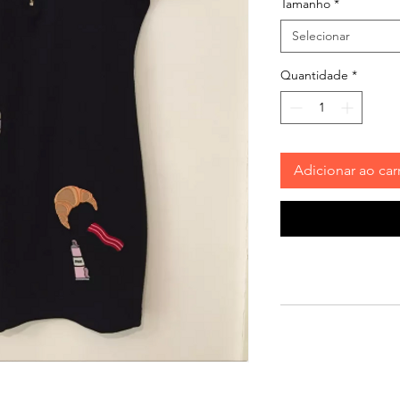
Tamanho
*
Selecionar
Quantidade
*
Adicionar ao car