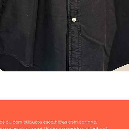
Visualização rápida
as ou com etiqueta escolhidas com carinho.
e acessórios aqui. Pratique a moda sustentável!