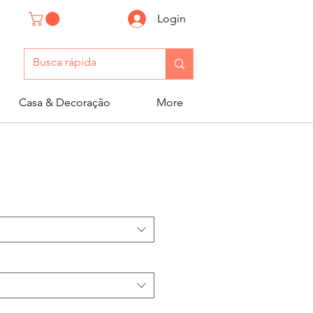
Login
Casa & Decoração
More