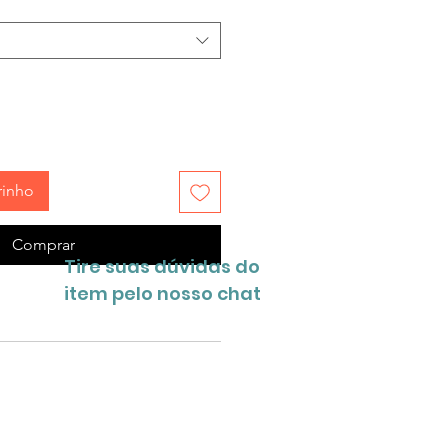
rinho
Comprar
Tire suas dúvidas do
item pelo nosso chat