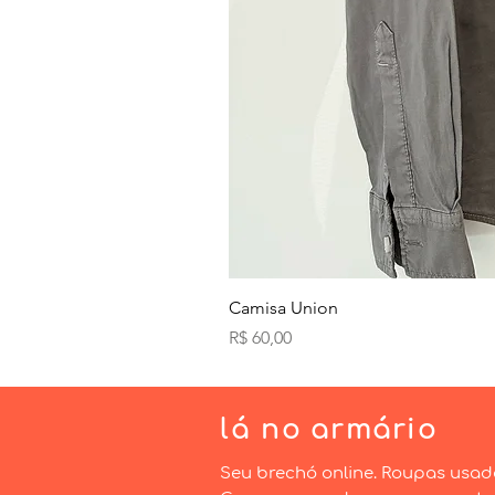
Camisa Union
Preço
R$ 60,00
lá
no armário
Seu brechó online. Roupas usad