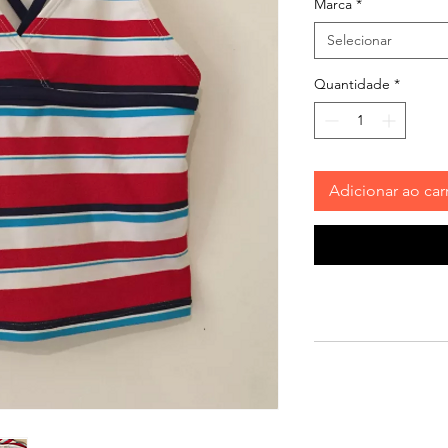
Marca
*
Selecionar
Quantidade
*
Adicionar ao car