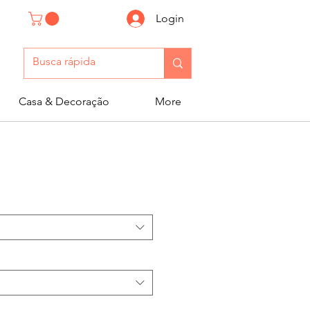
Login
Casa & Decoração
More