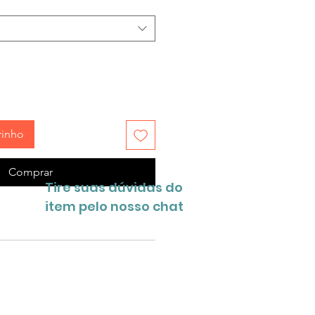
rinho
Comprar
Tire suas dúvidas do
item pelo nosso chat