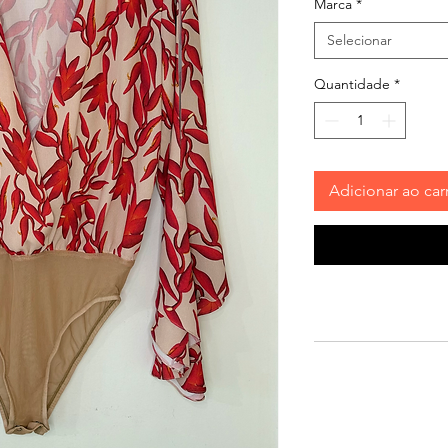
Marca
*
Selecionar
Quantidade
*
Adicionar ao car