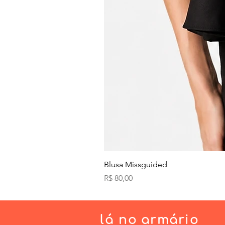
Blusa Missguided
Preço
R$ 80,00
lá
no armário