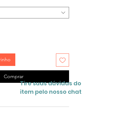
rinho
Comprar
Tire suas dúvidas do
item pelo nosso chat