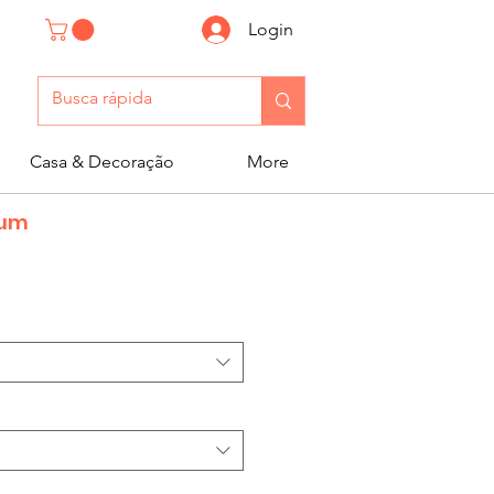
Login
Casa & Decoração
More
eum