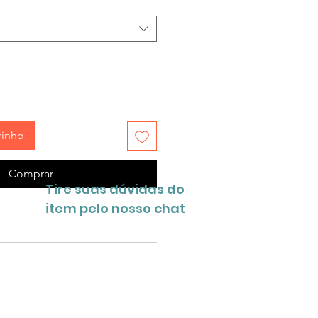
rinho
Comprar
Tire suas dúvidas do
item pelo nosso chat