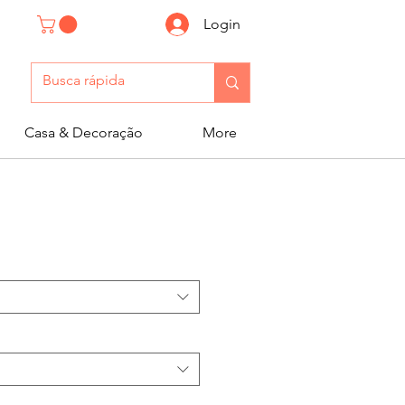
Login
Casa & Decoração
More
n