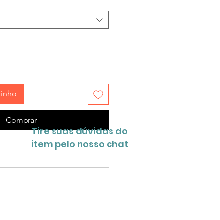
rinho
Comprar
Tire suas dúvidas do
item pelo nosso chat