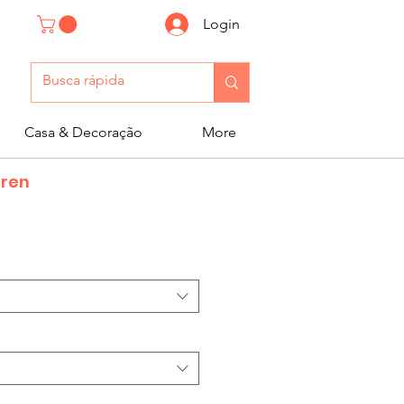
Login
Casa & Decoração
More
uren