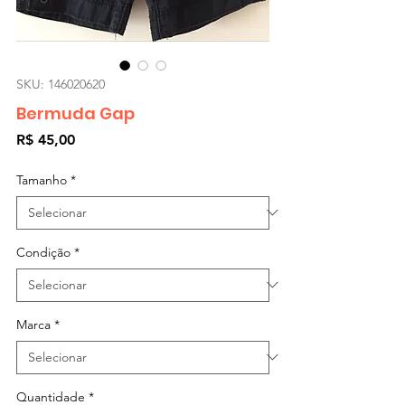
SKU: 146020620
Bermuda Gap
Preço
R$ 45,00
Tamanho
*
Condição
*
Marca
*
Quantidade
*