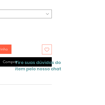
rinho
Comprar
Tire suas dúvidas do
item pelo nosso chat