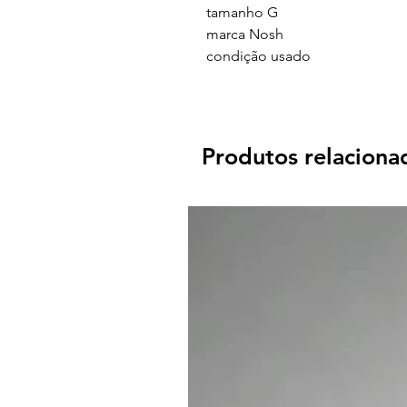
tamanho
G
marca N
osh
condição
usado
Produtos relaciona