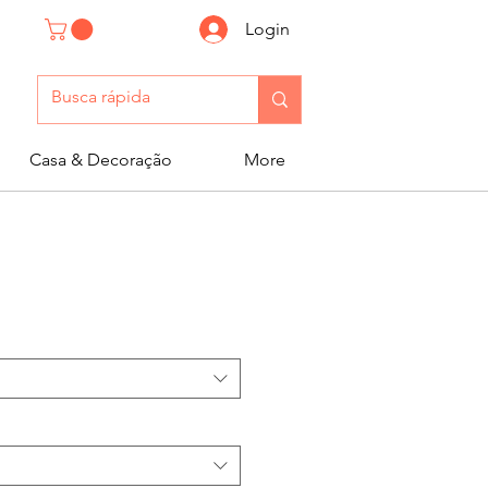
Login
Casa & Decoração
More