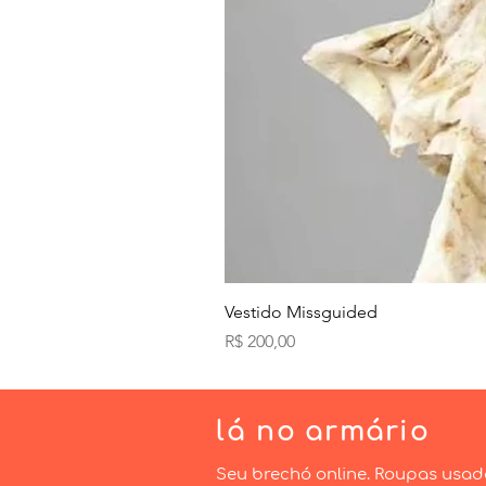
Vestido Missguided
Preço
R$ 200,00
lá
no armário
Seu brechó online. Roupas usad