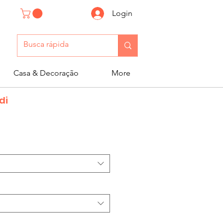
Login
Casa & Decoração
More
di