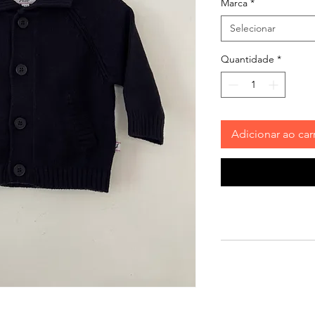
Marca
*
Selecionar
Quantidade
*
Adicionar ao car