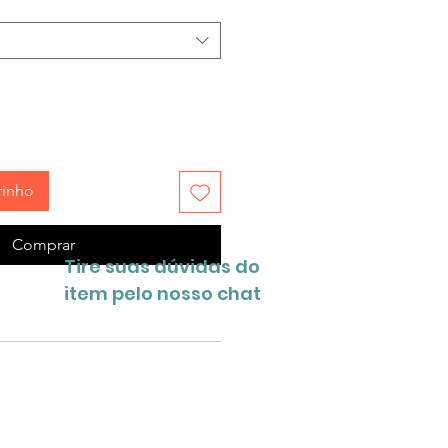
rinho
Comprar
Tire suas dúvidas do
item pelo nosso chat