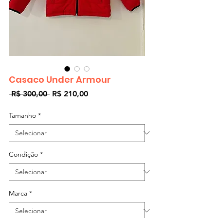
Casaco Under Armour
Preço
Preço
 R$ 300,00 
R$ 210,00
normal
promocional
Tamanho
*
Condição
*
Marca
*