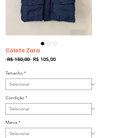
Colete Zara
Preço
Preço
 R$ 150,00 
R$ 105,00
normal
promocional
Tamanho
*
Condição
*
Marca
*